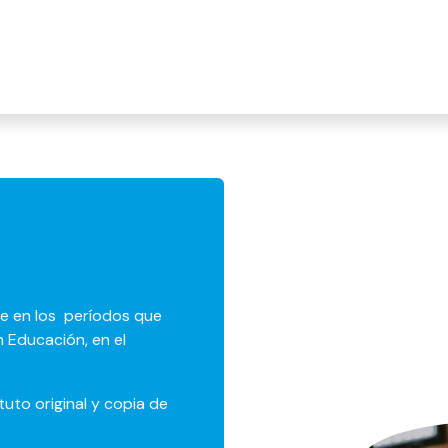
ntes
Docentes
Novedades
Actividades
Biblioteca
ne en los períodos que
 Educación, en el
ituto
original y copia
de