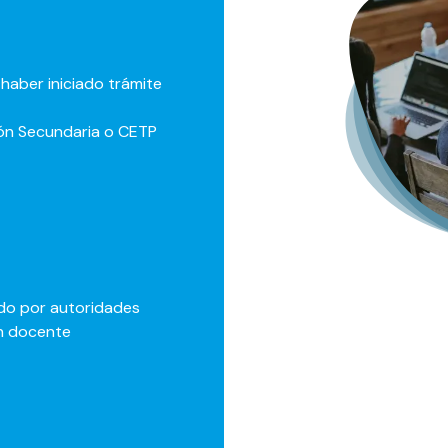
haber iniciado trámite
ón Secundaria o CETP
ido por autoridades
ón docente