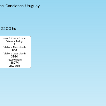
ce. Canelones. Uruguay.
 22.00 hs
1
Now,
Online Users
Visitors Today
4
Visitors This Month
600
Visitors Last Month
3764
Total Visitors
38074
View Stats